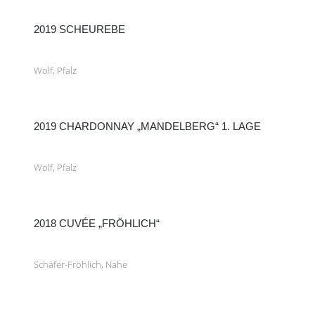
2019 SCHEUREBE
Wolf, Pfalz
2019 CHARDONNAY „MANDELBERG“ 1. LAGE
Wolf, Pfalz
2018 CUVÉE „FRÖHLICH“
Schäfer-Fröhlich, Nahe